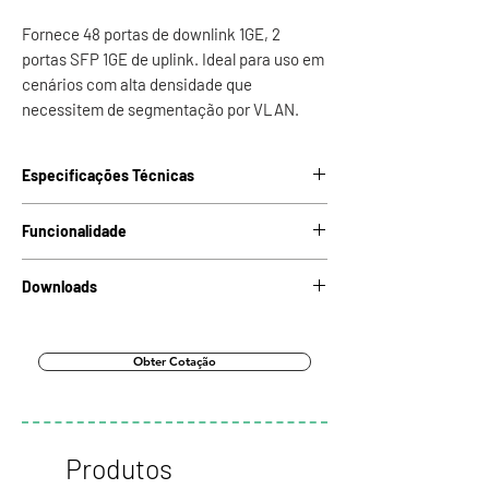
Fornece 48 portas de downlink 1GE, 2
portas SFP 1GE de uplink. Ideal para uso em
cenários com alta densidade que
necessitem de segmentação por VLAN.
Especificações Técnicas
Interfaces
48 portas
Funcionalidade
Downlink
10/100/1000BASE-T
Gerenciamento
Não gerenciável
Downloads
Interfaces Uplink
2 portas 1000BASE-
X (SFP)
Baixar Datasheet
Padrões
IEEE 802.3 - 10BASE-T
IEEE 802.3u -
Obter Cotação
Auto MDI/MDI-X
identificação
100BASE-TX
automática do
IEEE 802.3ab -
padrão do cabo
1000BASE-T
IEEE 802.3x - Full
Capacidade de
100Gbps
Produtos
Duplex & Flow Control
switching
IEEE 802.3z - 1GE