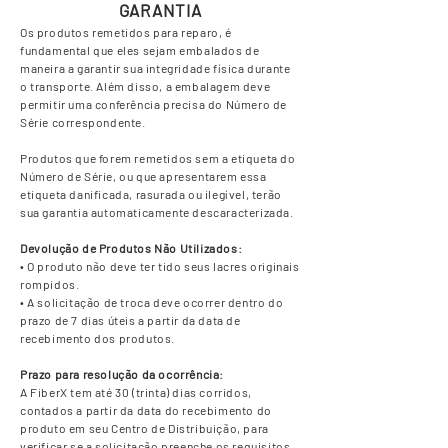
GARANTIA
Os produtos remetidos para reparo, é
fundamental que eles sejam embalados de
maneira a garantir sua integridade física durante
o transporte. Além disso, a embalagem deve
permitir uma conferência precisa do Número de
Série correspondente.
Produtos que forem remetidos sem a etiqueta do
Número de Série, ou que apresentarem essa
etiqueta danificada, rasurada ou ilegível, terão
sua garantia automaticamente descaracterizada.
Devolução de Produtos Não Utilizados:
• O produto não deve ter tido seus lacres originais
rompidos.
• A solicitação de troca deve ocorrer dentro do
prazo de 7 dias úteis a partir da data de
recebimento dos produtos.
Prazo para resolução da ocorrência:
A FiberX tem até 30 (trinta) dias corridos,
contados a partir da data do recebimento do
produto em seu Centro de Distribuição, para
verificar se a solicitação preenche os requisitos