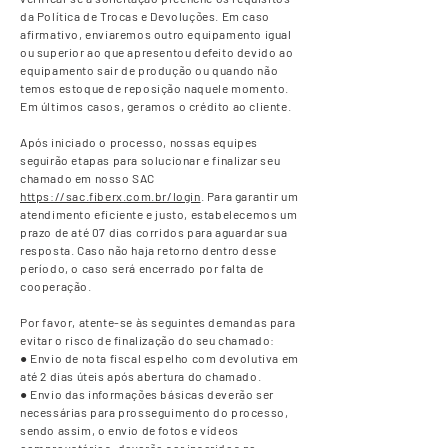
da Política de Trocas e Devoluções. Em caso
afirmativo, enviaremos outro equipamento igual
ou superior ao que apresentou defeito devido ao
equipamento sair de produção ou quando não
temos estoque de reposição naquele momento.
Em últimos casos, geramos o crédito ao cliente.
Após iniciado o processo, nossas equipes
seguirão etapas para solucionar e finalizar seu
chamado em nosso SAC
https://sac.fiberx.com.br/login
. Para garantir um
atendimento eficiente e justo, estabelecemos um
prazo de até 07 dias corridos para aguardar sua
resposta. Caso não haja retorno dentro desse
período, o caso será encerrado por falta de
cooperação.
Por favor, atente-se às seguintes demandas para
evitar o risco de finalização do seu chamado:
● Envio de nota fiscal espelho com devolutiva em
até 2 dias úteis após abertura do chamado.
● Envio das informações básicas deverão ser
necessárias para prosseguimento do processo,
sendo assim, o envio de fotos e vídeos