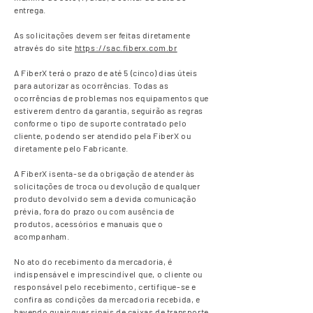
entrega.
As solicitações devem ser feitas diretamente
através do site
https://sac.fiberx.com.br
A FiberX terá o prazo de até 5 (cinco) dias úteis
para autorizar as ocorrências. Todas as
ocorrências de problemas nos equipamentos que
estiverem dentro da garantia, seguirão as regras
conforme o tipo de suporte contratado pelo
cliente, podendo ser atendido pela FiberX ou
diretamente pelo Fabricante.
A FiberX isenta-se da obrigação de atender às
solicitações de troca ou devolução de qualquer
produto devolvido sem a devida comunicação
prévia, fora do prazo ou com ausência de
produtos, acessórios e manuais que o
acompanham.
No ato do recebimento da mercadoria, é
indispensável e imprescindível que, o cliente ou
responsável pelo recebimento, certifique-se e
confira as condições da mercadoria recebida, e
havendo quaisquer sinais de caixas de transporte