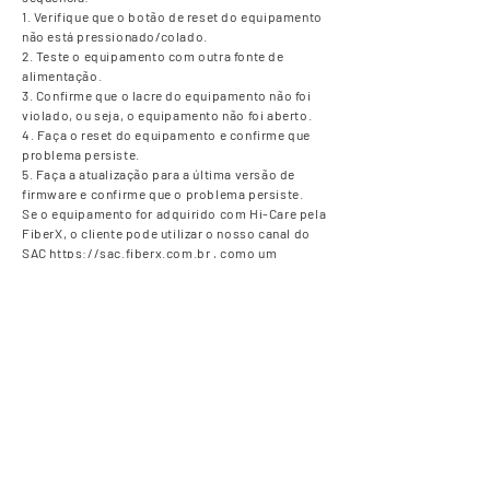
1. Verifique que o botão de reset do equipamento
não está pressionado/colado.
2. Teste o equipamento com outra fonte de
alimentação.
3. Confirme que o lacre do equipamento não foi
violado, ou seja, o equipamento não foi aberto.
4. Faça o reset do equipamento e confirme que
problema persiste.
5. Faça a atualização para a última versão de
firmware e confirme que o problema persiste.
Se o equipamento for adquirido com Hi-Care pela
FiberX, o cliente pode utilizar o nosso canal do
SAC
https://sac.fiberx.com.br
, como um
intermédio para tratar ou pode solicitar tratativa
diretamente com a Huawei. Se optar pela FiberX,
nós faremos os primeiros atendimentos e caso
necessário acionaremos a Huawei, método mais
utilizado e de mais fácil resolução. Caso, o
cliente queira contatar diretamente a Huawei,
também pode, será necessário acionar através
do e-mail:
lasupport@huawei.com
ou pelo
telefone
0800 595 3456
.
Referente a prazos: Caso a Huawei valide que o
equipamento precise de troca, vai depender de
qual tipo de Hi-Care ou Co-Care o cliente