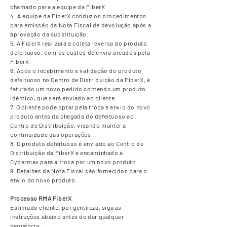
chamado para a equipe da FiberX.
4. A equipe da FiberX conduz os procedimentos
para emissão da Nota Fiscal de devolução após a
aprovação da substituição.
5. A FiberX realizará a coleta reversa do produto
defeituoso, com os custos de envio arcados pela
FiberX.
6. Após o recebimento e validação do produto
defeituoso no Centro de Distribuição da FiberX, é
faturado um novo pedido contendo um produto
idêntico, que será enviado ao cliente.
7. O cliente pode optar pela troca e envio do novo
produto antes da chegada do defeituoso ao
Centro de Distribuição, visando manter a
continuidade das operações.
8. O produto defeituoso é enviado ao Centro de
Distribuição da FiberX e encaminhado à
Cybermax para a troca por um novo produto.
9. Detalhes da Nota Fiscal são fornecidos para o
envio do novo produto.
Processo RMA FiberX
Estimado cliente, por gentileza, siga as
instruções abaixo antes de dar qualquer
sequência: