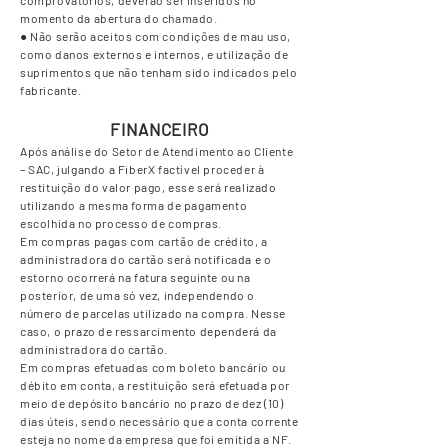
comprovatórios, deverão ser inseridos no
momento da abertura do chamado.
● Não serão aceitos com condições de mau uso,
como danos externos e internos, e utilização de
suprimentos que não tenham sido indicados pelo
fabricante.
FINANCEIRO
Após análise do Setor de Atendimento ao Cliente
– SAC, julgando a FiberX factível proceder à
restituição do valor pago, esse será realizado
utilizando a mesma forma de pagamento
escolhida no processo de compras.
Em compras pagas com cartão de crédito, a
administradora do cartão será notificada e o
estorno ocorrerá na fatura seguinte ou na
posterior, de uma só vez, independendo o
número de parcelas utilizado na compra. Nesse
caso, o prazo de ressarcimento dependerá da
administradora do cartão.
Em compras efetuadas com boleto bancário ou
débito em conta, a restituição será efetuada por
meio de depósito bancário no prazo de dez (10)
dias úteis, sendo necessário que a conta corrente
esteja no nome da empresa que foi emitida a NF.