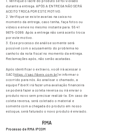
1. Verifique o lacre do produto se foi violado
durante a entrega. APÓS A ENTREGA NÃO SERÁ
ACEITO TROCA POR ESTE MOTIVO.
2. Verifique se existe avarias na caixa no
momento da entrega, caso tenha, faça fotos ou
vídeos e envie no mesmo instante para:
55 41
9675-0099
. Após a entrega não será aceito troca
por este motivo.
3. Esse processo de análise somente será
possível com o acusamento do problema no
canhoto da nota fiscal no momento da entrega.
Reclamações após, não serão acatadas.
Após identificar o extravio, você irá acessar o
SAC (
https://sac.fiberx.com.br
) e informar o
ocorrido para nós. Ao analisar o chamado, a
equipe FiberX irá fazer uma avaliação financeira
se poderá fazer a coleta reversa ou irá enviar o
produto novo sem precisar realizá-la. Em caso de
coleta reversa, será coletado o material e
somente com a chegada do produto em nosso
estoque, será faturado o novo produto é enviado.
RMA
Processo de RMA IPCOM