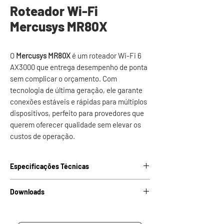
Roteador Wi-Fi
Mercusys MR80X
O
Mercusys MR80X
é um roteador Wi-Fi 6
AX3000 que entrega desempenho de ponta
sem complicar o orçamento. Com
tecnologia de última geração, ele garante
conexões estáveis e rápidas para múltiplos
dispositivos, perfeito para provedores que
querem oferecer qualidade sem elevar os
custos de operação.
Especificações Técnicas
Dimensões (C
208,8 × 171,6 × 41,7 mm
Downloads
x L x A)
Baixar datasheet.
Peso
0,27 Kg