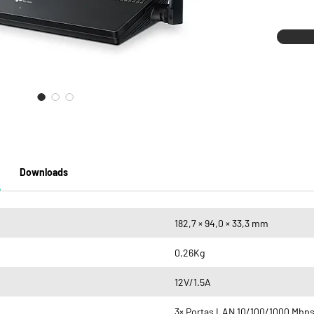
Downloads
182,7 × 94,0 × 33,3 mm
0,26Kg
12V/1.5A
3× Portas LAN 10/100/1000 Mbp