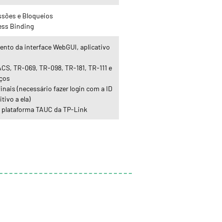
issões e Bloqueios
ess Binding
nto da interface WebGUI, aplicativo
CS, TR-069, TR-098, TR-181, TR-111 e
iços
inais (necessário fazer login com a ID
tivo a ela)
 plataforma TAUC da TP-Link