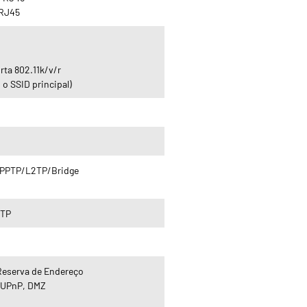
 RJ45
ta 802.11k/v/r
 o SSID principal)
/PPTP/L2TP/Bridge
2TP
 Reserva de Endereço
g, UPnP, DMZ