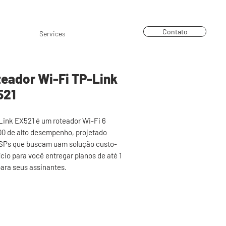
arceiros
Blog
Trabalhe Conosco
Contato
Services
eador Wi-Fi TP-Link
521
Link EX521 é um roteador Wi-Fi 6
0 de alto desempenho, projetado
ISPs que buscam uam solução custo-
cio para você entregar planos de até 1
para seus assinantes.