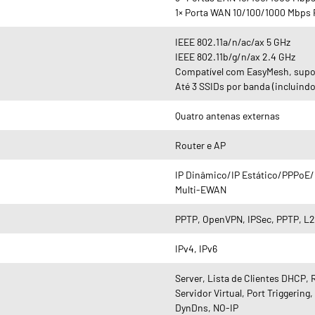
1× Porta WAN 10/100/1000 Mbps
IEEE 802.11a/n/ac/ax 5 GHz
IEEE 802.11b/g/n/ax 2.4 GHz
Compatível com EasyMesh, supor
Até 3 SSIDs por banda (incluindo
Quatro antenas externas
Router e AP
IP Dinâmico/IP Estático/PPPoE
Multi-EWAN
PPTP, OpenVPN, IPSec, PPTP, L
IPv4, IPv6
Server, Lista de Clientes DHCP,
Servidor Virtual, Port Triggerin
DynDns, NO-IP