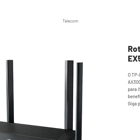
P
Telecom
Rot
EX
O TP-
AX300
para 
benefí
Giga 