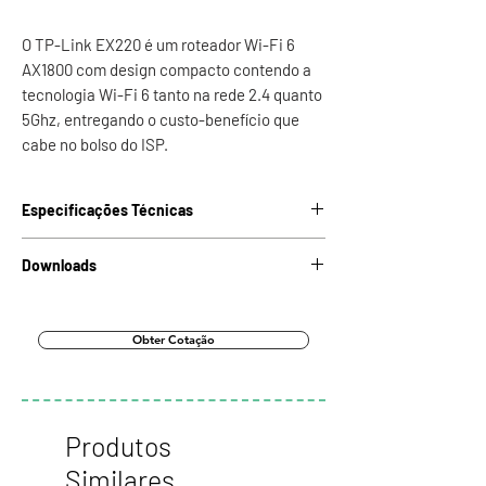
O TP-Link EX220 é um roteador Wi-Fi 6
AX1800 com design compacto contendo a
tecnologia Wi-Fi 6 tanto na rede 2.4 quanto
5Ghz, entregando o custo-benefício que
cabe no bolso do ISP.
Especificações Técnicas
Dimensões (C
182,7 × 94,00 × 33,3 mm
Downloads
x L x A)
Baixar Datasheet
Peso
0,22Kg
Obter Cotação
Fonte de
12V/1,5A
Alimentação
Produtos
Interfaces
3× Portas LAN 10/100/1000 Mbps
RJ45
Similares