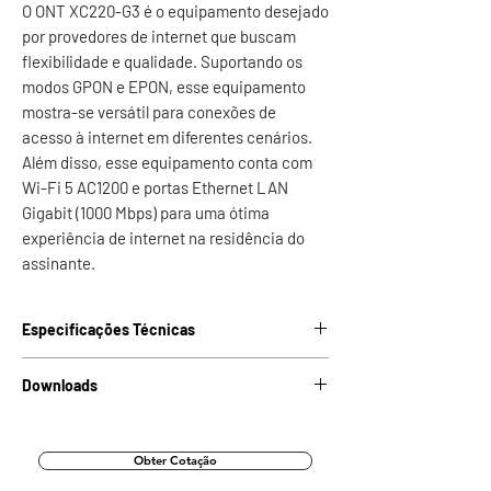
O ONT XC220-G3 é o equipamento desejado
por provedores de internet que buscam
flexibilidade e qualidade. Suportando os
modos GPON e EPON, esse equipamento
mostra-se versátil para conexões de
acesso à internet em diferentes cenários.
Além disso, esse equipamento conta com
Wi-Fi 5 AC1200 e portas Ethernet LAN
Gigabit (1000 Mbps) para uma ótima
experiência de internet na residência do
assinante.
Especificações Técnicas
Dimensões (C
176,5 x 153,5 x 106,5 mm
Downloads
x L x A)
Baixar datasheet
Peso
0,51 Kg
Obter Cotação