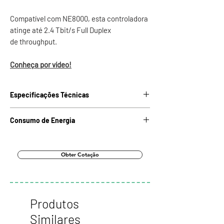
Compatível com NE8000, esta controladora
atinge até 2.4 Tbit/s Full Duplex
de throughput.
Conheça por vídeo!
Especificações Técnicas
Capacidade de
453
Consumo de Energia
Encaminhamento
Mpps
Informações Gerais (DC)
Capacidade de Switching
2.4
Consumo de Energia
484.34W
Obter Cotação
Tbit/s
Dissipação de Calor
1532.61 BTU/hora
Produtos
Informações Gerais (AC)
Similares
Consumo de Energia
485.27W