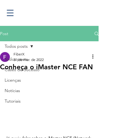
Post
Todos posts
FiberX
Todos posts
31 de mar. de 2022
Conheça o iMaster NCE FAN
Cases de Sucesso
Licenças
Notícias
Tutoriais
Já ouviu falar sobre o iMaster NCE (Network 