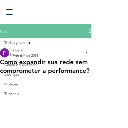
Post
Todos posts
FiberX
Todos posts
7 de jan. de 2025
Como expandir sua rede sem
Cases de Sucesso
comprometer a performance?
Licenças
Notícias
Tutoriais