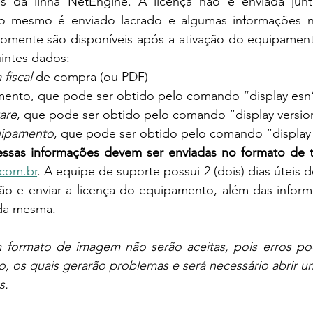
s da linha NetEngine. A licença não é enviada jun
o mesmo é enviado lacrado e algumas informações ne
somente são disponíveis após a ativação do equipament
intes dados:
fiscal
 de compra (ou PDF)
mento, que pode ser obtido pelo comando “display esn
are
, que pode ser obtido pelo comando “display versio
uipamento
, que pode ser obtido pelo comando “display 
essas informações devem ser enviadas no formato de t
.com.br
. A equipe de suporte possui 2 (dois) dias úteis 
ação e enviar a licença do equipamento, além das infor
o da mesma.
 formato de imagem não serão aceitas, pois erros po
to, os quais gerarão problemas e será necessário abrir
s.