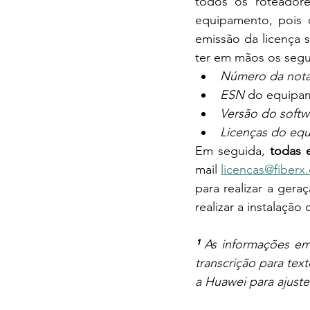
todos os roteadore
equipamento, pois 
emissão da licença 
ter em mãos os segu
Número da nota 
ESN
 do equipa
Versão do softw
Licenças do eq
Em seguida, 
todas 
mail 
licencas@fiberx
para realizar a ger
realizar a instalaçã
¹
 As informações em
transcrição para tex
a Huawei para ajuste