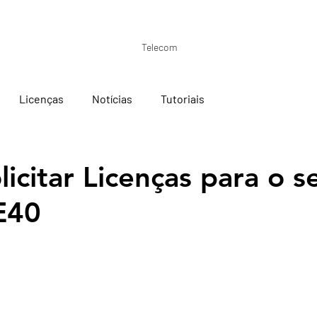
P
Telecom
Licenças
Notícias
Tutoriais
icitar Licenças para o s
E40