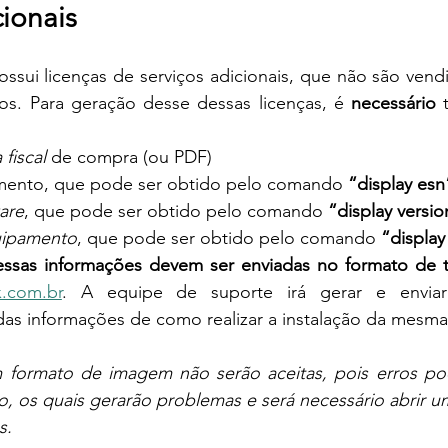
cionais
ssui licenças de serviços adicionais, que não são vend
s. Para geração desse dessas licenças, é 
necessário
 
fiscal
 de compra (ou PDF)
mento, que pode ser obtido pelo comando 
“display esn
are
, que pode ser obtido pelo comando 
“display versio
uipamento
, que pode ser obtido pelo comando 
“display
essas informações devem ser enviadas no formato de t
x.com.br
. A equipe de suporte irá gerar e enviar
as informações de como realizar a instalação da mesma
 formato de imagem não serão aceitas, pois erros po
to, os quais gerarão problemas e será necessário abrir
s.