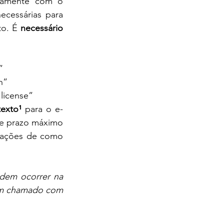
tamente com o 
cessárias para 
o. É 
necessário
”
n”
license”
exto¹
 para o e-
de prazo máximo 
mações de como 
dem ocorrer na 
 um chamado com 