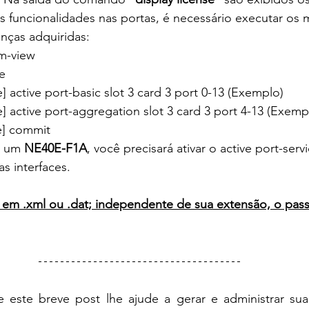
as funcionalidades nas portas, é necessário executar os
nças adquiridas:
m-view
e
] active port-basic slot 3 card 3 port 0-13 (Exemplo)
] active port-aggregation slot 3 card 3 port 4-13 (Exemp
e] commit
o um 
NE40E-F1A
, você precisará ativar o active port-ser
as interfaces.
 em .xml ou .dat; independente de sua extensão, o pass