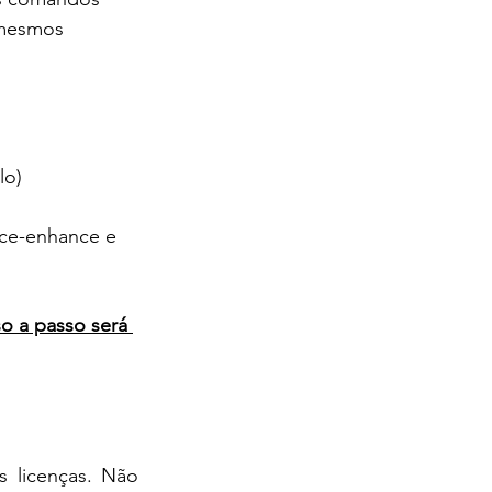
 mesmos 
lo)
vice-enhance e 
o a passo será 