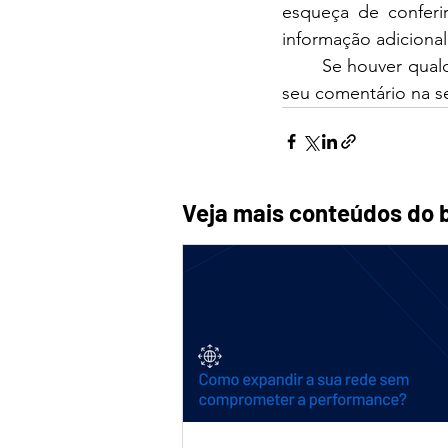
esqueça de conferi
informação adicional
	Se houver qualquer tipo de dúvida adicional ou feedback, sinta-se a vontade em deixar 
seu comentário na s
Veja mais conteúdos do b