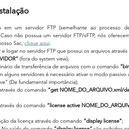
nstalação
ça em um servidor FTP (semelhante ao processo de 
 Caso não possua um servidor FTP/sFTP, nós oferecem
osso Sac, 
clique aqui
.
r e logar no servidor FTP que possui os arquivos atrav
RVIDOR”
 (fora do system view);
inário de transferência de arquivos com o comando 
“bi
 alguns servidores é necessário ativar o modo passivo 
e” (De fundamental importância);
a através do comando 
“get NOME_DO_ARQUIVO.xml/da
a através do comando 
“license active NOME_DO_ARQUIV
alação da licença através do comando 
“display license”
;
 Na saída do comando 
“display license”
 são exibidos 