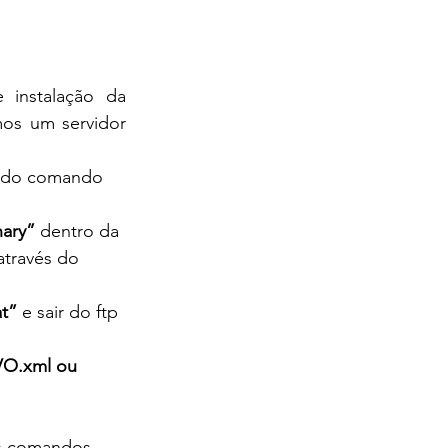
instalação da 
os um servidor 
és do comando 
nary”
 dentro da 
através do 
t”
 e sair do ftp 
O.xml ou 
os comandos 