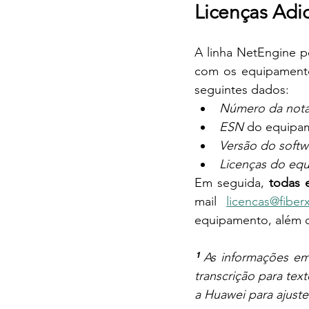
Licenças Adi
A linha NetEngine po
com os equipamento
seguintes dados:
Número da nota 
ESN
 do equipa
Versão do softw
Licenças do eq
Em seguida, 
todas 
mail 
licencas@fiber
equipamento, além d
¹ 
As informações em
transcrição para tex
a Huawei para ajuste