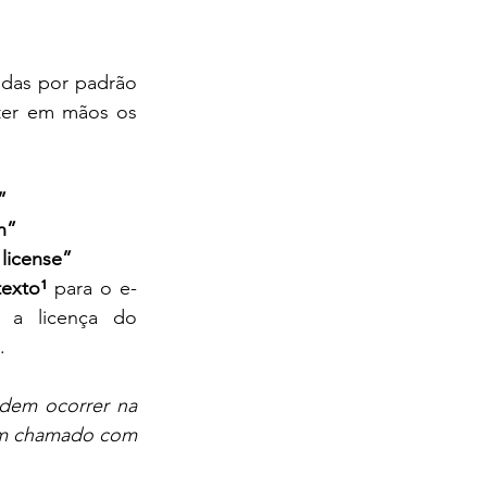
idas por padrão 
ter em mãos os 
”
n”
 license”
exto¹
 para o e-
 a licença do 
.
dem ocorrer na 
 um chamado com 