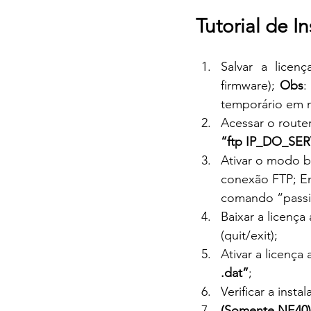
Tutorial de I
Salvar a licen
firmware); 
Obs
:
temporário em n
Acessar o route
“ftp IP_DO_SE
Ativar o modo b
conexão FTP; Em
comando “passiv
Baixar a licenç
(quit/exit);
Ativar a licenç
.dat”
;
Verificar a inst
(Somente NE40)