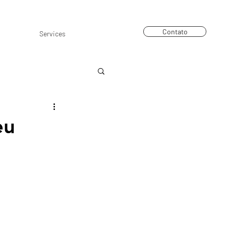
arceiros
Blog
Trabalhe Conosco
Contato
Services
eu