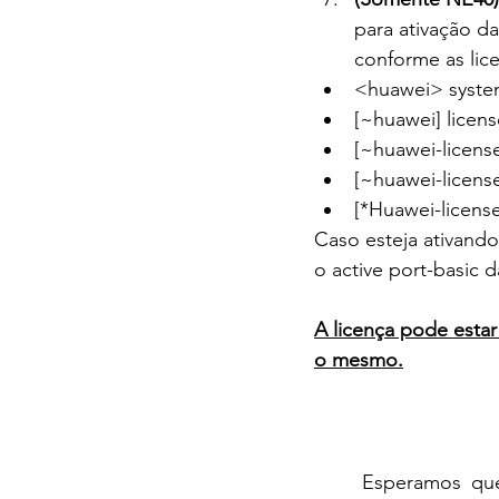
para ativação d
conforme as lice
<huawei> syste
[~huawei] licens
[~huawei-license
[~huawei-license
[*Huawei-licens
Caso esteja ativand
o active port-basic d
A licença pode estar
o mesmo.
	Esperamos que este breve post lhe ajude a gerar e administrar suas licenças. Não 