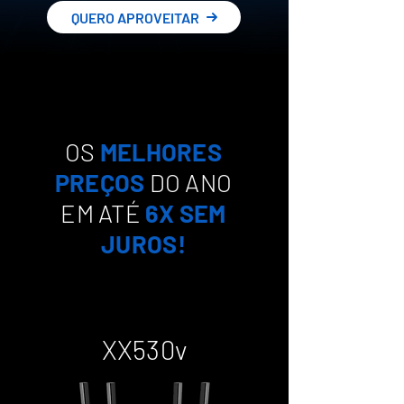
QUERO APROVEITAR
OS
MELHORES
PREÇOS
DO ANO
EM ATÉ
6X SEM
JUROS!
XX530v