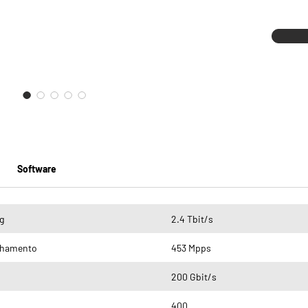
Software
g
2.4 Tbit/s
nhamento
453 Mpps
200 Gbit/s
400