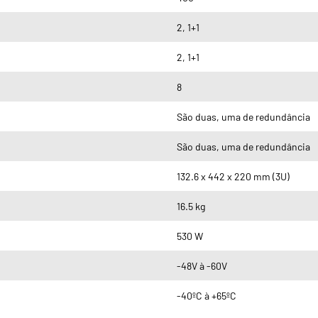
2, 1+1
2, 1+1
8
São duas, uma de redundância
São duas, uma de redundância
132.6 x 442 x 220 mm (3U)
16.5 kg
530 W
-48V à -60V
-40ºC à +65ºC