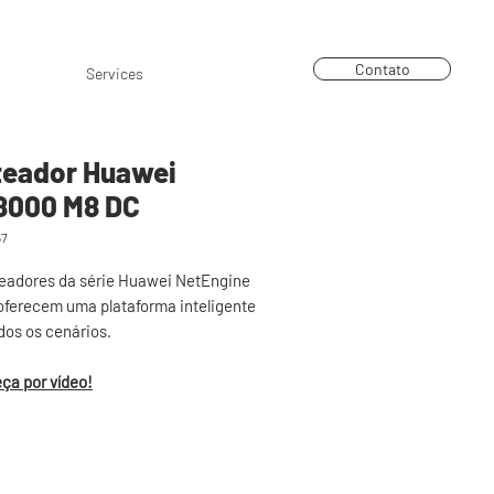
arceiros
Blog
Trabalhe Conosco
Contato
Services
teador Huawei
8000 M8 DC
57
teadores da série Huawei NetEngine
oferecem uma plataforma inteligente
dos os cenários.
ça por vídeo!