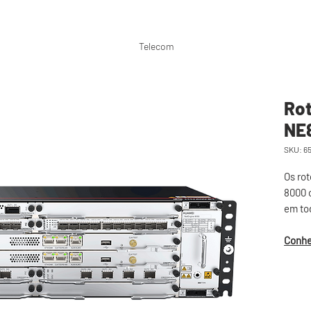
P
Telecom
Ro
NE
SKU: 6
Os ro
8000 
em to
Conhe